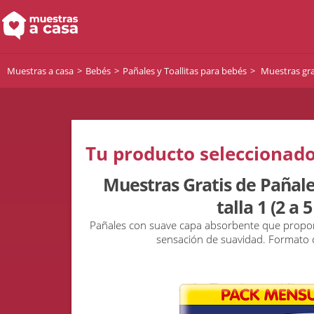
Muestras a casa
Bebés
Pañales y Toallitas para bebés
Muestras grat
Tu producto seleccionado
Muestras Gratis de Pañale
talla 1 (2 a 5
Pañales con suave capa absorbente que propor
sensación de suavidad. Formato 