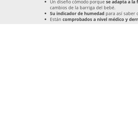
Un diseño cómodo porque
se adapta a la 
cambios de la barriga del bebé.
Su indicador de humedad
para así saber 
Están
comprobados a nivel médico y der
Desventajas
Su medio de absorción podría ser un poco
Opiniones de otros co
Algunos compradores han opinado que les gusta e
han ocurrido escapes,
solo cuando ha sido muc
su función a la perfección.
Obt
Muestras Gratis de Huggies Pure Toallitas 
Muestras Gratis de Huggies - Unistar - Paña