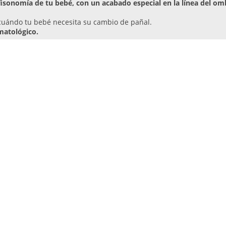
fisonomía de tu bebé, con un acabado especial en la línea del om
cuándo tu bebé necesita su cambio de pañal.
matológico.
 mejor.
nsumidores
ste pañal porque su bebé tiene la piel sensible y con estos no s
ha cantidad o movimiento del bebé.
Para bebés muy pequeños so
én otras muestras gratis relacion
para Bebé
Muestras Gratis de Huggies 
les
Muestras Gratis de Huggies