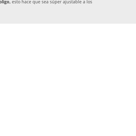
bligo,
esto hace que sea súper ajustable a los
e enrojecen sus partes.
En muy pocas ocasiones
n excelentes
y no se marcan en la piel. Cumplen
adas
4-7 años DryNites para niñas. Frozen
 Newborn Pañales Recién Nacido