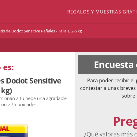
REGALOS Y MUESTRAS GRATI
is de Dodot Sensitive Pañales - Talla 1, 2-5 kg
Encuesta
 es:
s Dodot Sensitive
Para poder recibir e
contestar a unas breves
 kg)
sobre 
cionan a tu bebé una agradable
con 276 unidades.
Pre
¿Qué valoras más d