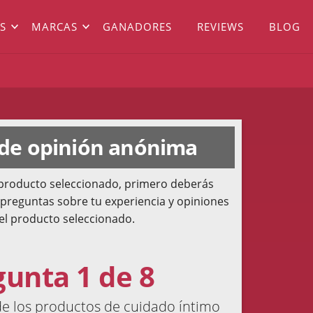
S
MARCAS
GANADORES
REVIEWS
BLOG
 de opinión anónima
l producto seleccionado, primero deberás
 preguntas sobre tu experiencia y opiniones
el producto seleccionado.
gunta 1 de 8
e los productos de cuidado íntimo