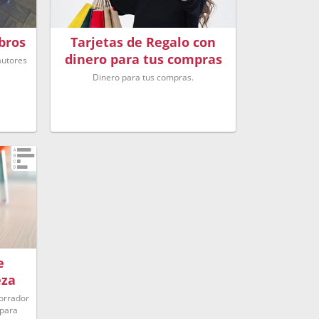
ibros
Tarjetas de Regalo con
dinero para tus compras
autores
Dinero para tus compras.
e
eza
borrador
 para