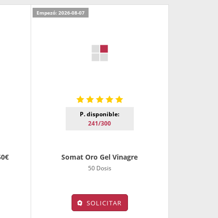
Empezó: 2026-08-07
P. disponible:
241/300
50€
Somat Oro Gel Vinagre
50 Dosis
SOLICITAR