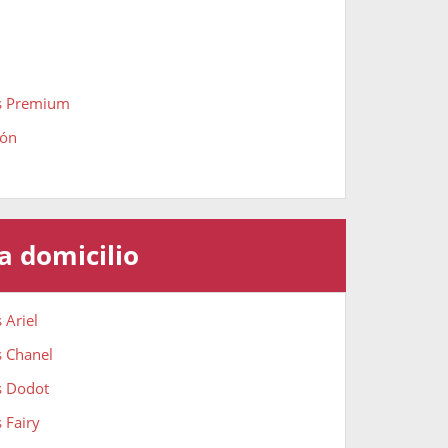
os Premium
ión
a domicilio
 Ariel
s Chanel
s Dodot
 Fairy