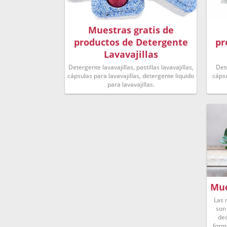
Muestras gratis de
productos de Detergente
pr
Lavavajillas
Detergente lavavajillas, pastillas lavavajillas,
Det
cápsulas para lavavajillas, detergente liquido
cápsu
para lavavajillas.
Mue
Las 
son
dec
form