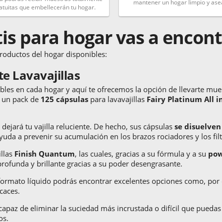
mantener un hogar limpio y ase
atuitas que embellecerán tu hogar.
is para hogar vas a encont
roductos del hogar disponibles:
e Lavavajillas
bles en cada hogar y aquí te ofrecemos la opción de llevarte mues
r un pack de
125 cápsulas
para lavavajillas
Fairy Platinum All 
dejará tu vajilla reluciente. De hecho, sus cápsulas
se disuelven
uda a prevenir su acumulación en los brazos rociadores y los filt
illas
Finish Quantum
, las cuales, gracias a su fórmula y a su
pow
rofunda y brillante gracias a su poder desengrasante.
en formato líquido podrás encontrar excelentes opciones como, po
caces.
capaz de eliminar la suciedad más incrustada o difícil que puedas
tos.