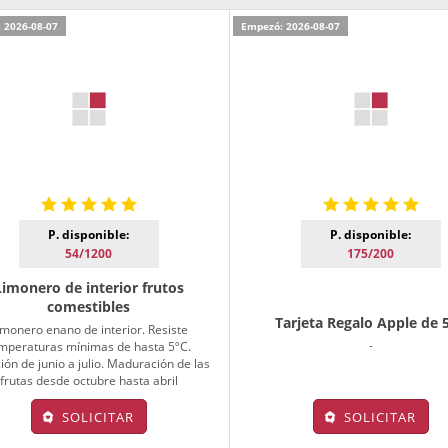
 2026-08-07
Empezó: 2026-08-07
P. disponible:
P. disponible:
54/1200
175/200
Limonero de interior frutos
comestibles
Tarjeta Regalo Apple de 
imonero enano de interior. Resiste
-
mperaturas mínimas de hasta 5ºC.
ión de junio a julio. Maduración de las
frutas desde octubre hasta abril
SOLICITAR
SOLICITAR