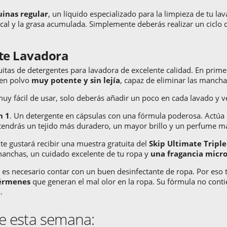
inas regular
, un líquido especializado para la limpieza de tu la
 cal y la grasa acumulada. Simplemente deberás realizar un ciclo
nte Lavadora
itas de detergentes para lavadora de excelente calidad. En prime
 en polvo
muy potente y sin lejía
, capaz de eliminar las mancha
muy fácil de usar, solo deberás añadir un poco en cada lavado y v
n 1
. Un detergente en cápsulas con una fórmula poderosa. Actúa
tendrás un tejido más duradero, un mayor brillo y un perfume m
, te gustará recibir una muestra gratuita del
Skip Ultimate Tripl
manchas, un cuidado excelente de tu ropa y
una fragancia micr
es necesario contar con un buen desinfectante de ropa. Por eso te
gérmenes
que generan el mal olor en la ropa. Su fórmula no conti
.
e esta semana: