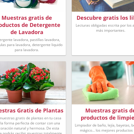
Muestras gratis de
Descubre gratis los l
oductos de Detergente
Lecturas obligadas escrita por los 
más importantes.
de Lavadora
ergente lavadora, pastillas lavadora,
las para lavadora, detergente liquido
para lavadora.
stras Gratis de Plantas
Muestras gratis d
productos de limpi
muestras gratis de plantas en tu casa
 la forma perfecta de contar con una
Limpiador de baño, lejía, bayetas, 
oración natural y hermosa. De esta
mágico... los mejores productos
a podrás recibir muestras totalmente