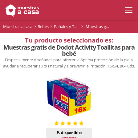
Muestras a casa
Bebés
Pañales y Toallitas para bebés
Muestras gratis de Dodot Activity Toallitas para bebé
Tu producto seleccionado es:
Muestras gratis de Dodot Activity Toallitas para
bebé
Eespecialmente diseñadas para ofrecer la óptima protección de la piel y
ayudar a recuperar su pH natural y a prevenir la irritación. 16x54, 864 uds.
P. disponible: