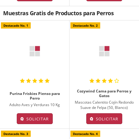
Muestras Gratis de Productos para Perros
Destacado No. 1
Destacado No. 2
Cozywind Cama para Perros y
Purina Friskies Pienso para
Gatos
Perro
Mascotas Calentito Cojín Redondo
Adulto Aves y Verduras 10 Kg
Suave de Felpa (50, Blanco)
SOLICITAR
SOLICITAR
Destacado No. 3
Destacado No. 4