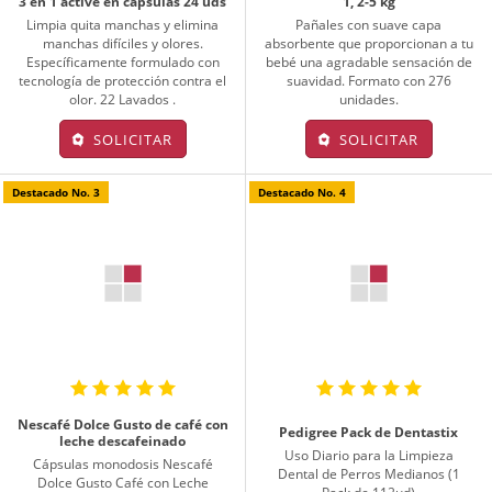
3 en 1 active en cápsulas 24 uds
1, 2-5 kg
Limpia quita manchas y elimina
Pañales con suave capa
manchas difíciles y olores.
absorbente que proporcionan a tu
Específicamente formulado con
bebé una agradable sensación de
tecnología de protección contra el
suavidad. Formato con 276
olor. 22 Lavados .
unidades.
SOLICITAR
SOLICITAR
Destacado No. 3
Destacado No. 4
Nescafé Dolce Gusto de café con
Pedigree Pack de Dentastix
leche descafeinado
Uso Diario para la Limpieza
Cápsulas monodosis Nescafé
Dental de Perros Medianos (1
Dolce Gusto Café con Leche