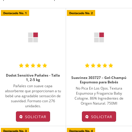
Destacado No. 1
Destacado No. 2
Dodot Sensitive Pañales - Talla
Suavinex 303727 – Gel-Champú
1, 2-5 kg
Espumoso para Bebés
Pañales con suave capa
No Pica En Los Ojos. Textura
absorbente que proporcionan a tu
Espumosa y Fragancia Baby
bebé una agradable sensación de
Cologne. 86% Ingredientes de
suavidad. Formato con 276
Origen Natural. 750Ml
unidades.
SOLICITAR
SOLICITAR
Destacado No. 3
Destacado No. 4