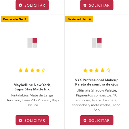
SOLICITAR
SOLICITAR
Destacado No. 3
Destacado No. 4
NYX Professional Makeup
Paleta de sombra de ojos
Maybelline New York,
SuperStay Matte Ink
Ultimate Shadow Palette,
Pintalabios Mate de Larga
Pigmentos compactos, 16
Duración, Tono 20 - Pioneer, Rojo
sombras, Acabados mate,
Oscuro
satinados y metalizados, Tono:
Ash
SOLICITAR
SOLICITAR