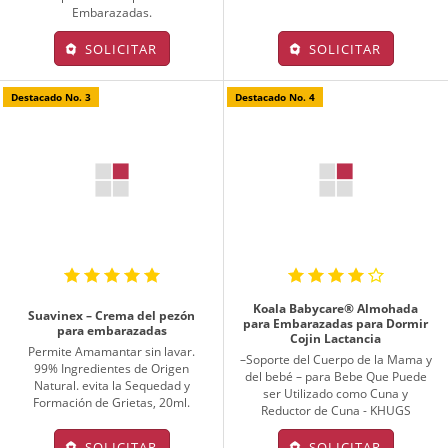
Embarazadas.
SOLICITAR
SOLICITAR
Destacado No. 3
Destacado No. 4
Koala Babycare® Almohada
Suavinex – Crema del pezón
para Embarazadas para Dormir
para embarazadas
Cojin Lactancia
Permite Amamantar sin lavar.
–Soporte del Cuerpo de la Mama y
99% Ingredientes de Origen
del bebé – para Bebe Que Puede
Natural. evita la Sequedad y
ser Utilizado como Cuna y
Formación de Grietas, 20ml.
Reductor de Cuna - KHUGS
SOLICITAR
SOLICITAR