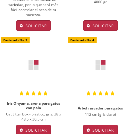
4000 gr
saciedad, por lo que será más
fácil controlar el peso de tu
mascota.
SOLICITAR
SOLICITAR
Destacado No. 3
Destacado No. 4
Iris Ohyama, arena para gatos
con pala
Árbol rascador para gatos
Cat Litter Box - plástico, gris, 38 x
112 cm (gris claro)
48,5 x 30,5 cm
SOLICITAR
SOLICITAR