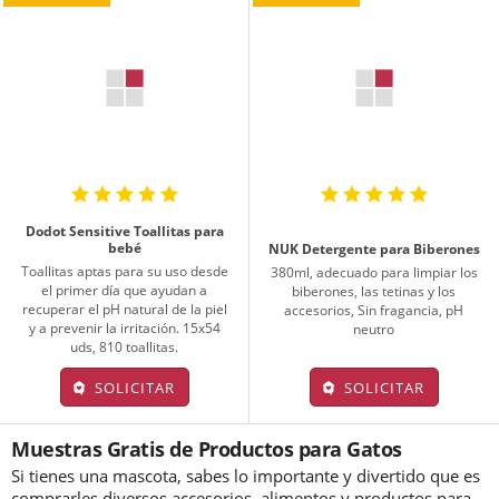
Dodot Sensitive Toallitas para
bebé
NUK Detergente para Biberones
Toallitas aptas para su uso desde
380ml, adecuado para limpiar los
el primer día que ayudan a
biberones, las tetinas y los
recuperar el pH natural de la piel
accesorios, Sin fragancia, pH
y a prevenir la irritación. 15x54
neutro
uds, 810 toallitas.
SOLICITAR
SOLICITAR
Muestras Gratis de Productos para Gatos
Si tienes una mascota, sabes lo importante y divertido que es
comprarles diversos accesorios, alimentos y productos para