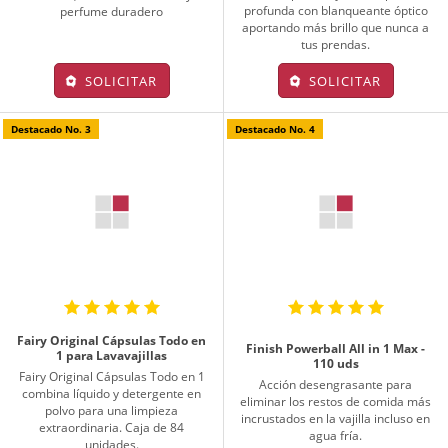
profunda con blanqueante óptico
perfume duradero
aportando más brillo que nunca a
tus prendas.
SOLICITAR
SOLICITAR
Destacado No. 3
Destacado No. 4
Fairy Original Cápsulas Todo en
Finish Powerball All in 1 Max -
1 para Lavavajillas
110 uds
Fairy Original Cápsulas Todo en 1
Acción desengrasante para
combina líquido y detergente en
eliminar los restos de comida más
polvo para una limpieza
incrustados en la vajilla incluso en
extraordinaria. Caja de 84
agua fría.
unidades.