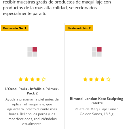
recibir muestras gratis de productos de maquillaje con
productos de la más alta calidad, seleccionados
especialmente para ti.
Destacado No. 1
Destacado No. 2
L'Oreal Paris - Infalible Primer -
Pack 2
Rimmel London Kate Sculpting
Ayuda a preparar la piel antes de
Palette
aplicar el maquillaje, que
aguantará intacto durante más
Paleta de Maquillaje Tono 1
horas. Rellena los poros y las
Golden Sands, 18,5 g
imperfecciones, reduciéndolos
visualmente.