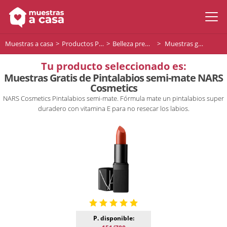
Muestras a casa
Productos Premium
Belleza premium
Muestras gratis de Pintalabios semi-mate NARS Cosmetics
Tu producto seleccionado es:
Muestras Gratis de Pintalabios semi-mate NARS
Cosmetics
NARS Cosmetics Pintalabios semi-mate. Fórmula mate un pintalabios super
duradero con vitamina E para no resecar los labios.
P. disponible: