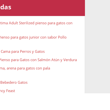
adas
ltima Adult Sterilized pienso para gatos con
ienso para gatos junior con sabor Pollo
 Cama para Perros y Gatos
 Pienso para Gatos con Salmón Atún y Verdura
ma, arena para gatos con pala
 Bebedero Gatos
ncy Feast
ONE
NE Bifensis Pienso para Gatos con la Digestión