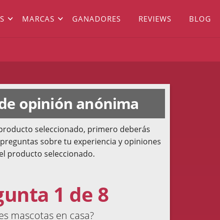
S
MARCAS
GANADORES
REVIEWS
BLOG
 de opinión anónima
l producto seleccionado, primero deberás
 preguntas sobre tu experiencia y opiniones
el producto seleccionado.
gunta 1 de 8
es mascotas en casa?