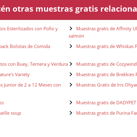
én otras muestras gratis relacion
os Esterilizados con Pollo y
Muestras gratis de Affinity U
salmón
pack Bolsitas de Comida
Muestras gratis de Whiskas P
atos con Buey, Ternera y Verdura
Muestras gratis de Cozywind
ature's Variety
Muestras gratis de Brekkies
s Junior de 2 a 12 Meses con
Muestras Gratis de Iris Ohya
os
Muestras gratis de DADYPET
eille soup
Muestras gratis de Purina Fa
a Lovers
Muestras gratis de PURINA 
a para gato, gatito, junior,
Muestras gratis de PURINA O