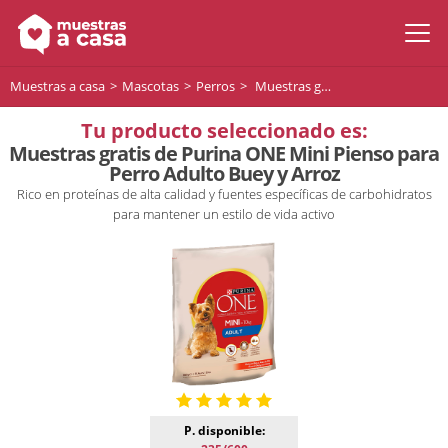
Muestras a casa
Mascotas
Perros
Muestras gratis de Purina ONE Mini Pienso para Perro Adulto Buey y Arroz
Tu producto seleccionado es:
Muestras gratis de Purina ONE Mini Pienso para
Perro Adulto Buey y Arroz
Rico en proteínas de alta calidad y fuentes específicas de carbohidratos
para mantener un estilo de vida activo
P. disponible: