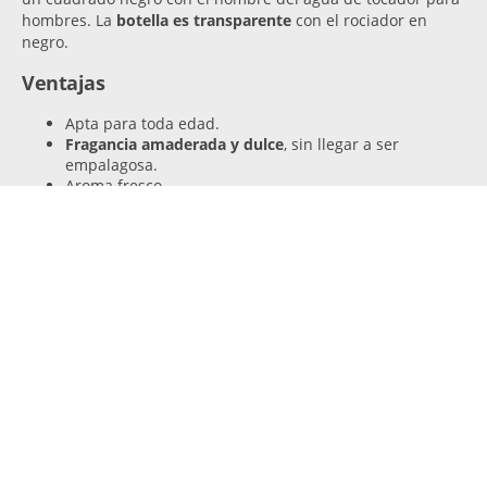
hombres. La
botella es transparente
con el rociador en
negro.
Ventajas
Apta para toda edad.
Fragancia amaderada y dulce
, sin llegar a ser
empalagosa.
Aroma fresco.
La fórmula es suave
para pieles delicadas.
Dior Homme original
.
También está disponible en botella de 100 ml.
Es un regalo perfecto para la pareja.
Desventajas
No se recomienda para los hombres que prefieren
fragancias fuertes
.
Opiniones de otros consumidores
Conoce las valoraciones de los clientes que han probado la
fragancia clásica para hombres Dior Homme
.