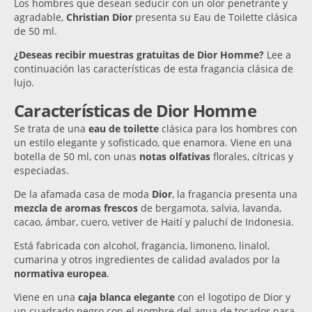
Los hombres que desean seducir con un olor penetrante y
agradable,
Christian Dior
presenta su Eau de Toilette clásica
de 50 ml.
¿Deseas recibir muestras gratuitas de Dior Homme?
Lee a
continuación las características de esta fragancia clásica de
lujo.
Características de Dior Homme
Se trata de una
eau de toilette
clásica para los hombres con
un estilo elegante y sofisticado, que enamora. Viene en una
botella de 50 ml, con unas
notas olfativas
florales, cítricas y
especiadas.
De la afamada casa de moda
Dior
, la fragancia presenta una
mezcla de aromas frescos
de bergamota, salvia, lavanda,
cacao, ámbar, cuero, vetiver de Haití y paluchí de Indonesia.
Está fabricada con alcohol, fragancia, limoneno, linalol,
cumarina y otros ingredientes de calidad avalados por la
normativa europea
.
Viene en una
caja blanca elegante
con el logotipo de Dior y
un cuadrado negro con el nombre del agua de tocador para