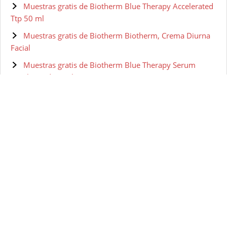
Muestras gratis de Biotherm Blue Therapy Accelerated
Ttp 50 ml
Muestras gratis de Biotherm Biotherm, Crema Diurna
Facial
Muestras gratis de Biotherm Blue Therapy Serum
Accelerated 50 ml
Muestras gratis de BIOTHERM HOMME Aquapower -
Gel facial para hombre, 100 ml
Muestras gratis de Biotherm Skin Vivo Jour Crema Pnm
50 ml
Muestras gratis de Biotherm - Lait Corperel Anti-drying
Body Milk
Muestras gratis de Biotherm Pure-Fect Skin Gel
Hidratante - 50 ml
Muestras gratis de Biotherm Homme Gel Nettoyant
Visage 150 ml